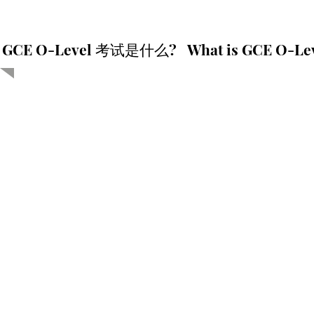
GCE O-Level 考试是什么? What is GCE O-Lev