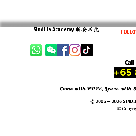
Sindilia Academy
新安书院
FOLLO
Call
+65 
Come with HOPE, Leave with
© 2006 -- 2026 SINDI
© Copyrig