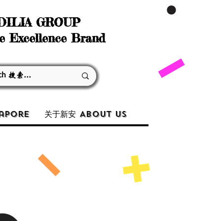
DILIA GROUP
e Excellence Brand
apore
关于新安 About Us