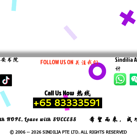
Sindilia
新安书院
FOLLOW US ON
关注我们
计
Call Us Now
热线
+65 83333591
th HOPE, Leave with SUCCESS
​希望而来，成
© 2006 -- 2026 SINDILIA PTE LTD. ALL RIGHTS RESERVED