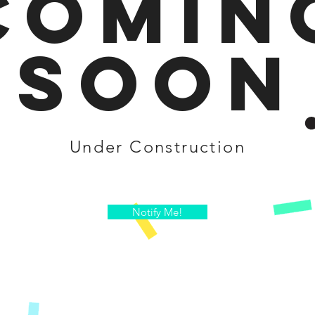
comin
soon
Under Construction
Notify Me!