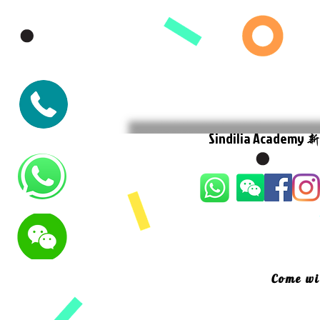
Sindilia Academy
Come wi